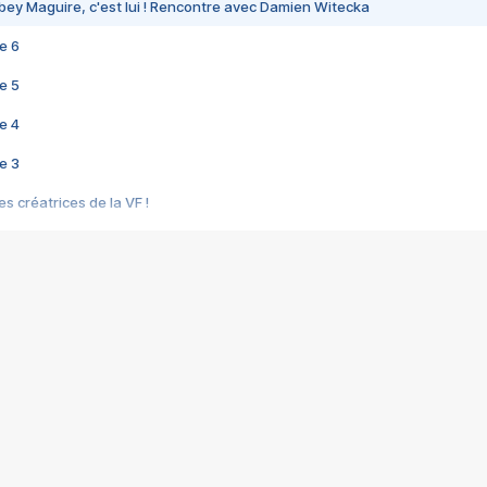
bey Maguire, c'est lui ! Rencontre avec Damien Witecka
e 6
e 5
e 4
e 3
s créatrices de la VF !
e 2
e 1
e Mektoub My Love arrive enfin ! Rencontre avec Shaïn Boumedine et Sal
i : après Toni en famille
elle réalise le bouleversant Dites lui que je l'aime
ais ! Rencontre autour de Vie privée de Rebecca Zlotowski
 de Marguerite, Grave... Rencontre avec Ella Rumpf